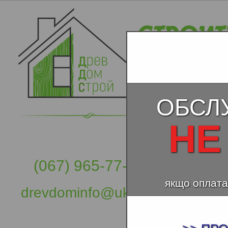
ОБСЛ
НЕ
(067) 965-77-57
якщо оплата
drevdominfo@ukr.net