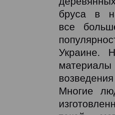
деревянны
бруса в 
все больш
популя
Украине. 
матери
возведени
Многие лю
изготовлен