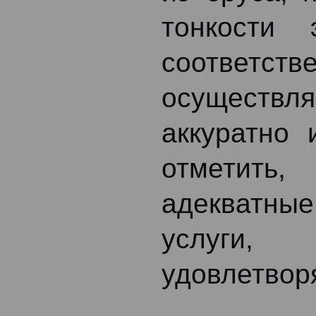
тонкости 
соответст
осуществл
аккуратно 
отметить
адекватны
услуги,
удовлетвор