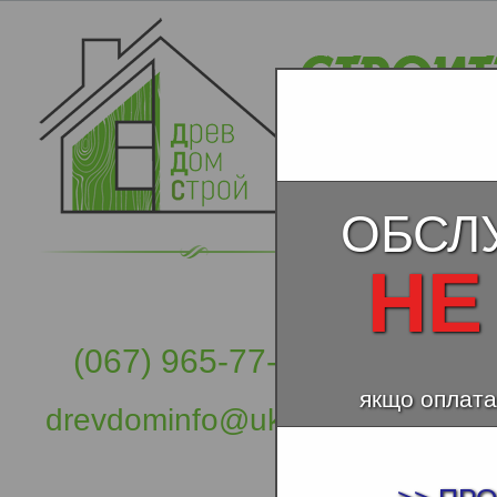
ОБСЛ
НЕ
(067) 965-77-57
якщо оплата
drevdominfo@ukr.net