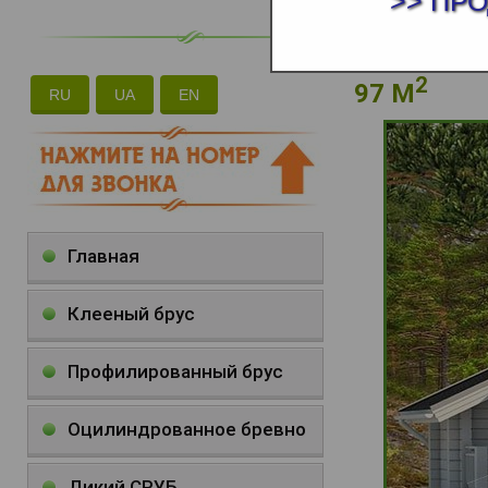
>> ПР
2
97 М
RU
UA
EN
Главная
Клееный брус
Профилированный брус
Оцилиндрованное бревно
Дикий СРУБ