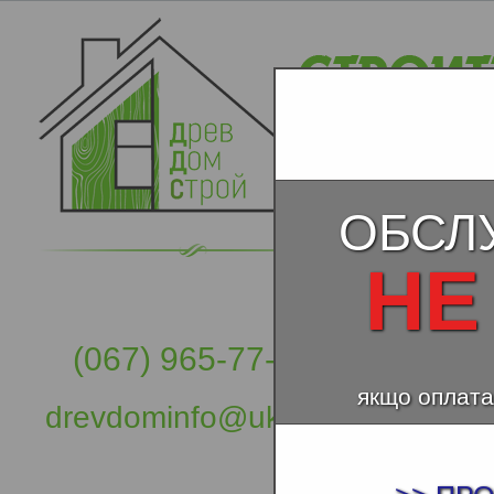
ОБСЛ
НЕ
(067) 965-77-57
якщо оплата
drevdominfo@ukr.net