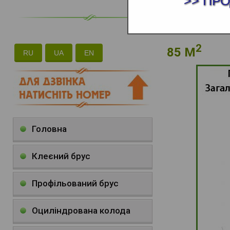
>> ПР
2
85 М
RU
UA
EN
Головна
Клеєний брус
Профільований брус
Оциліндрована колода