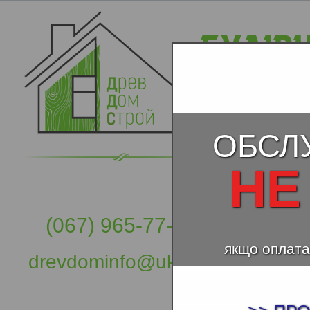
ОБСЛ
НЕ
(067) 965-77-57
якщо оплата
drevdominfo@ukr.net