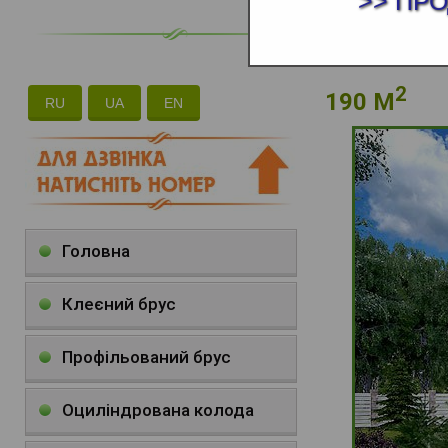
>> ПР
2
190 М
RU
UA
EN
Головна
Клеєний брус
Профільований брус
Оциліндрована колода