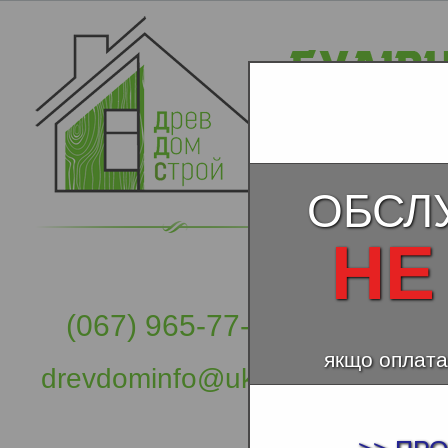
ОБСЛ
НЕ
(067) 965-77-57
якщо оплата
drevdominfo@ukr.net