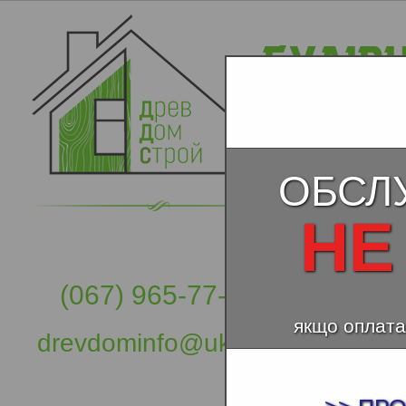
ОБСЛ
НЕ
(067) 965-77-57
якщо оплата
drevdominfo@ukr.net