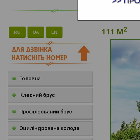
>> ПР
2
111 М
RU
UA
EN
Головна
Клеєний брус
Профільований брус
Оциліндрована колода