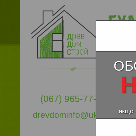
ОБ
Н
(067) 965-77-57
якщо 
drevdominfo@ukr.net