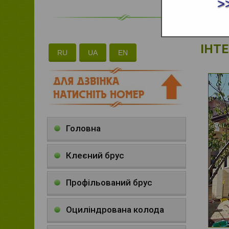
>
ІНТЕ
RU
UA
EN
Головна
Клеєний брус
Профільований брус
Оциліндрована колода