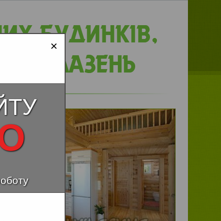
×
ЙТУ
НО
роботу